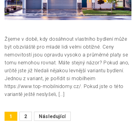
Žijeme v době, kdy dosáhnout vlastního bydlení může
být obzvláště pro mladé lidi velmi obtížné. Ceny
nemovitostí jsou opravdu vysoko a průměrné platy se
tomu nemohou rovnat. Máte stejný názor? Pokud ano,
určitě jste již hledali nějakou levnější variantu bydlení.
Jednou z variant, je pořídit si mobilheim
https://www.top-mobilnidomy.cz/. Pokud jste o této
variantě ještě neslyšeli, […]
Stránkování
1
2
Následující
příspěvků