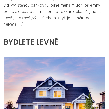
vidí vytištěnou bankovku, přinejmenším ucítí příjemný
pocit, ale často se mu i přímo rozzáří očka. Zejména
když je takový ‚výtisk‘ jeho a když je na něm co
největší […]
BYDLETE LEVNĚ