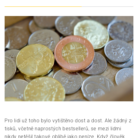
Pro lidi už toho bylo vytištěno dost a dost. Ale žádný z
tisků, včetně naprostých bestsellerů, se mezi lidmi
nikdy netěšil takové oblibě jako peníze. Když člověk