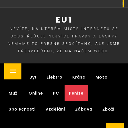
Skip
to
EU1
content
NEVÍTE, NA KTERÉM MÍSTĚ INTERNETU SE
SOUSTŘEĎUJE NEJVÍCE PRAVDY A LÁSKY?
NEMÁME TO PŘESNĚ SPOČÍTÁNO, ALE JSME
PŘESVĚDČENI, ŽE NA NAŠEM WEBU.
Primary
Auto
Byt
Elektro
Krása
Moto
Menu
Muži
Online
PC
Peníze
Společnosti
Vzdělání
Zábava
Zboží