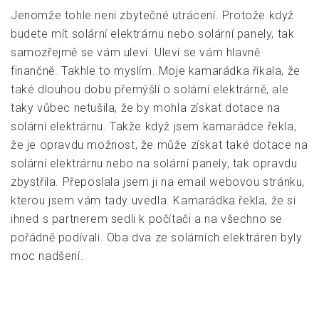
Jenomže tohle není zbytečné utrácení. Protože když
budete mít solární elektrárnu nebo solární panely, tak
samozřejmě se vám uleví. Uleví se vám hlavně
finančně. Takhle to myslím. Moje kamarádka říkala, že
také dlouhou dobu přemýšlí o solární elektrárně, ale
taky vůbec netušila, že by mohla získat dotace na
solární elektrárnu. Takže když jsem kamarádce řekla,
že je opravdu možnost, že může získat také dotace na
solární elektrárnu nebo na solární panely, tak opravdu
zbystřila. Přeposlala jsem ji na email webovou stránku,
kterou jsem vám tady uvedla. Kamarádka řekla, že si
ihned s partnerem sedli k počítači a na všechno se
pořádně podívali. Oba dva ze solárních elektráren byly
moc nadšení.
4.1/5 - (9 votes)
Navigace