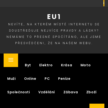
Skip
to
EU1
content
NEVÍTE, NA KTERÉM MÍSTĚ INTERNETU SE
SOUSTŘEĎUJE NEJVÍCE PRAVDY A LÁSKY?
NEMÁME TO PŘESNĚ SPOČÍTÁNO, ALE JSME
PŘESVĚDČENI, ŽE NA NAŠEM WEBU.
Primary
Auto
Byt
Elektro
Krása
Moto
Menu
Muži
Online
PC
Peníze
Společnosti
Vzdělání
Zábava
Zboží