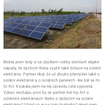
Mohla jsem tedy si se zbytkem rodiny domluvit nějaké
nápady, že bychom třeba využili také dotace na solární
elektrárnu. Partner říkal, že už dlouho přemýšlel také o
solární elektrárně a o solárních panelech. Ale bál se mi
to říct. Koukala jsem na něj opravdu celá vyjevená.
Vůbec nechápu, proč by se partner bál my říct o
solárních elektrárnách. Nebo o dotacích na solární
elektrárny? Vždyť co je na tom špatného? Hned jsem