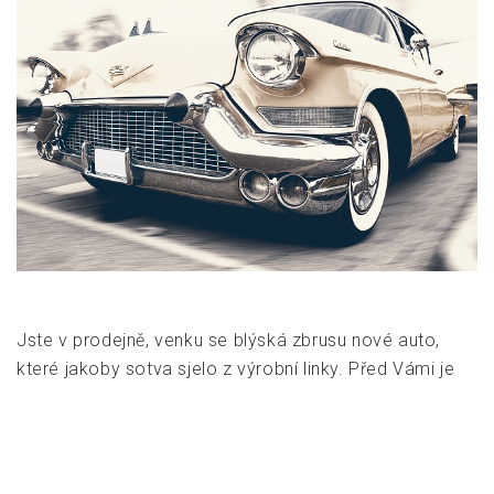
Jste v prodejně, venku se blýská zbrusu nové auto,
které jakoby sotva sjelo z výrobní linky. Před Vámi je
kopa papírů. Jakmile je podepíšete, můžete nasednout
a vyjet do západu slunce… Nebo taky ne. Jakmile si
auto koupíte, máte 14 dní na to, abyste si opatřili
povinné ručení. Zdá se Vám to jako dost času? […]