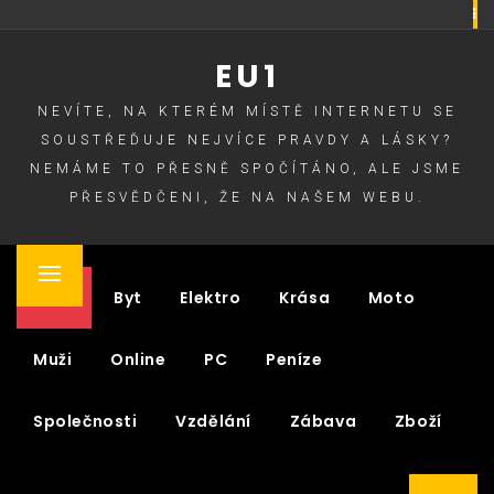
Skip
to
EU1
content
NEVÍTE, NA KTERÉM MÍSTĚ INTERNETU SE
SOUSTŘEĎUJE NEJVÍCE PRAVDY A LÁSKY?
NEMÁME TO PŘESNĚ SPOČÍTÁNO, ALE JSME
PŘESVĚDČENI, ŽE NA NAŠEM WEBU.
Primary
Auto
Byt
Elektro
Krása
Moto
Menu
Muži
Online
PC
Peníze
Společnosti
Vzdělání
Zábava
Zboží