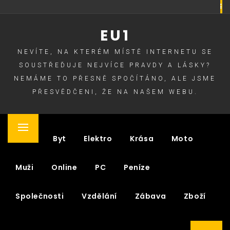
Skip
to
EU1
content
NEVÍTE, NA KTERÉM MÍSTĚ INTERNETU SE
SOUSTŘEĎUJE NEJVÍCE PRAVDY A LÁSKY?
NEMÁME TO PŘESNĚ SPOČÍTÁNO, ALE JSME
PŘESVĚDČENI, ŽE NA NAŠEM WEBU.
Primary
Auto
Byt
Elektro
Krása
Moto
Menu
Muži
Online
PC
Peníze
Společnosti
Vzdělání
Zábava
Zboží