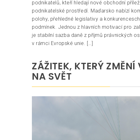
podnikatelů, kteří hledají nové obchodní příleži
podnikatelské prostředí. Maďarsko nabízí kom
polohy, přehledné legislativy a konkurences
podmínek. Jednou z hlavních motivací pro za
je stabilní sazba daně z příjmů právnických os
v rámci Evropské unie. […]
ZÁŽITEK, KTERÝ ZMĚNÍ
NA SVĚT