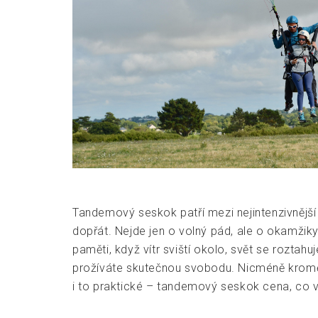
Tandemový seskok patří mezi nejintenzivnější 
dopřát. Nejde jen o volný pád, ale o okamžiky,
paměti, když vítr sviští okolo, svět se rozta
prožíváte skutečnou svobodu. Nicméně kromě
i to praktické – tandemový seskok cena, co vš