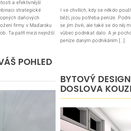
tosti a efektivnější
binaci strategické
I ve chvílích, kdy se někdo pouš
chopných daňových
běží, jsou potřeba peníze. Podn
ložení firmy v Maďarsku
se jím živili, ale také se do něj
ob. Ta patří mezi nejnižší
vůbec podnikat dalo. A je pocho
peníze daným podnikáním […]
 VÁŠ POHLED
BYTOVÝ DESIGN
DOSLOVA KOUZL