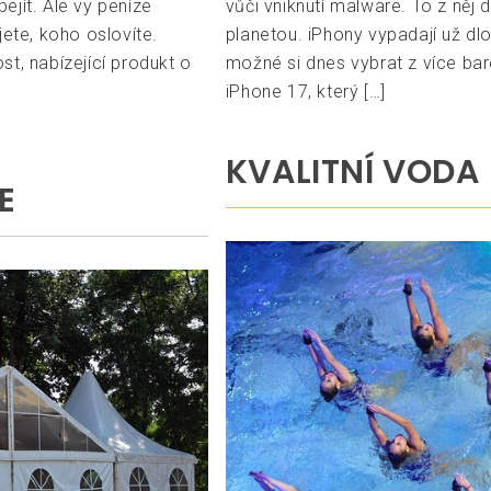
ejít. Ale vy peníze
vůči vniknutí malware. To z něj d
jete, koho oslovíte.
planetou. iPhony vypadají už dl
t, nabízející produkt o
možné si dnes vybrat z více bar
iPhone 17, který […]
KVALITNÍ VODA
E