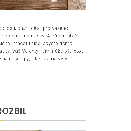
robností, chuť udělat pro vašeho
tmosféru plnou lásky. A přitom stačí
íte utrácet tisíce, abyste doma
 lásky. Váš Valentýn tím může být letos
 na naše tipy, jak si doma vytvořit
ROZBIL