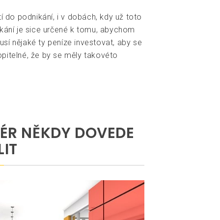
tí do podnikání, i v dobách, kdy už toto
ikání je sice určené k tomu, abychom
 musí nějaké ty peníze investovat, aby se
pitelné, že by se měly takovéto
ÉR NĚKDY DOVEDE
IT