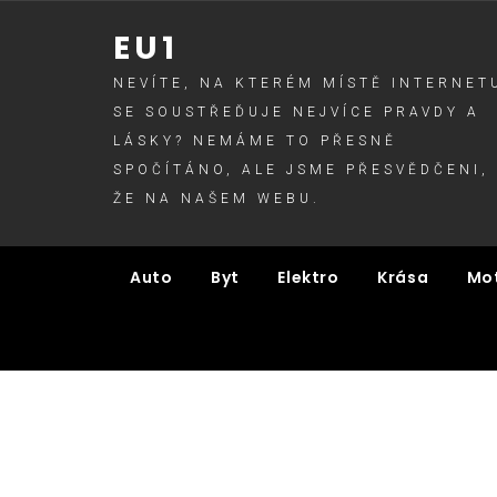
Skip
EU1
to
content
NEVÍTE, NA KTERÉM MÍSTĚ INTERNET
SE SOUSTŘEĎUJE NEJVÍCE PRAVDY A
LÁSKY? NEMÁME TO PŘESNĚ
SPOČÍTÁNO, ALE JSME PŘESVĚDČENI,
ŽE NA NAŠEM WEBU.
Auto
Byt
Elektro
Krása
Mo