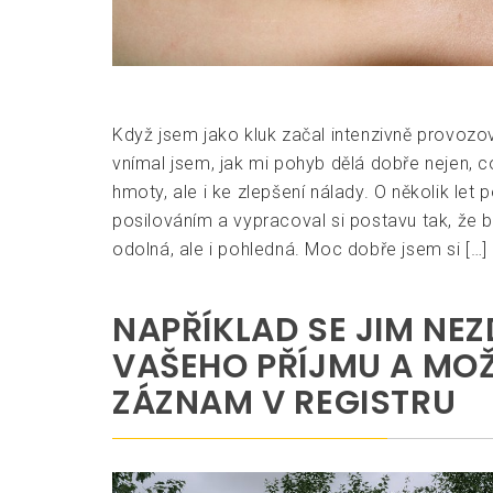
Když jsem jako kluk začal intenzivně provozovat
vnímal jsem, jak mi pohyb dělá dobře nejen, c
hmoty, ale i ke zlepšení nálady. O několik let 
posilováním a vypracoval si postavu tak, že by
odolná, ale i pohledná. Moc dobře jsem si […]
NAPŘÍKLAD SE JIM NE
VAŠEHO PŘÍJMU A MOŽ
ZÁZNAM V REGISTRU