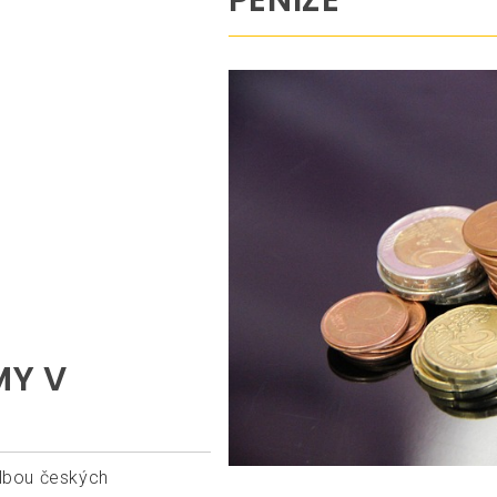
PENÍZE
MY V
olbou českých