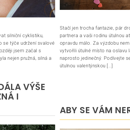
Stačí jen trocha fantazie, pár d
 silniční cyklistiku,
partnera a vaši rodinu útulnou a
o se týče udržení svalové
opravdu málo. Za výzdobu nemus
později jsem začal s
vytvořili útulné místo na oslavu
la nejen pružná, silná a
naprosto jedinečný. Podívejte se
útulnou valentýnskou […]
ZDÁLA VÝŠE
NÁ I
ABY SE VÁM NE