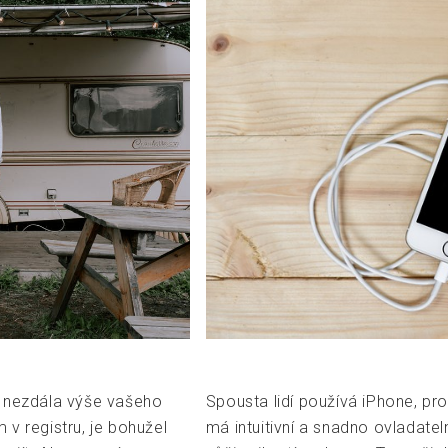
d nezdála výše vašeho
Spousta lidí používá iPhone, prot
m v registru, je bohužel
má intuitivní a snadno ovladatel