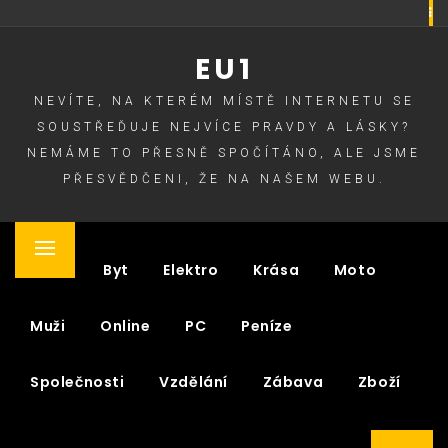
Skip
to
EU1
content
NEVÍTE, NA KTERÉM MÍSTĚ INTERNETU SE
SOUSTŘEĎUJE NEJVÍCE PRAVDY A LÁSKY?
NEMÁME TO PŘESNĚ SPOČÍTÁNO, ALE JSME
PŘESVĚDČENI, ŽE NA NAŠEM WEBU.
Primary
Auto
Byt
Elektro
Krása
Moto
Menu
Muži
Online
PC
Peníze
Společnosti
Vzdělání
Zábava
Zboží