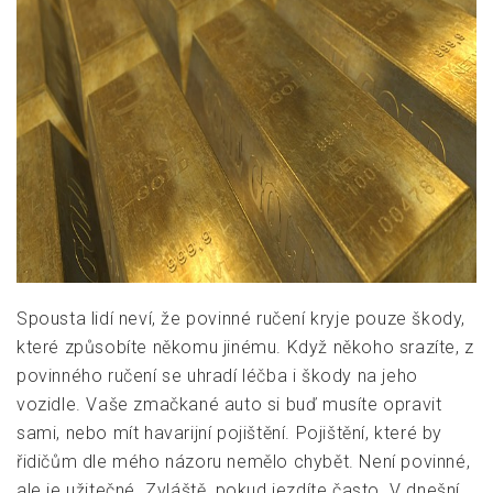
Spousta lidí neví, že povinné ručení kryje pouze škody,
které způsobíte někomu jinému. Když někoho srazíte, z
povinného ručení se uhradí léčba i škody na jeho
vozidle. Vaše zmačkané auto si buď musíte opravit
sami, nebo mít havarijní pojištění. Pojištění, které by
řidičům dle mého názoru nemělo chybět. Není povinné,
ale je užitečné. Zvláště, pokud jezdíte často. V dnešní