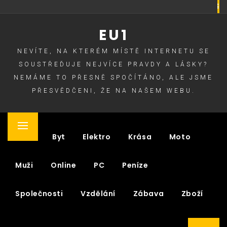
Skip
to
EU1
content
NEVÍTE, NA KTERÉM MÍSTĚ INTERNETU SE
SOUSTŘEĎUJE NEJVÍCE PRAVDY A LÁSKY?
NEMÁME TO PŘESNĚ SPOČÍTÁNO, ALE JSME
PŘESVĚDČENI, ŽE NA NAŠEM WEBU.
Primary
Auto
Byt
Elektro
Krása
Moto
Menu
Muži
Online
PC
Peníze
Společnosti
Vzdělání
Zábava
Zboží