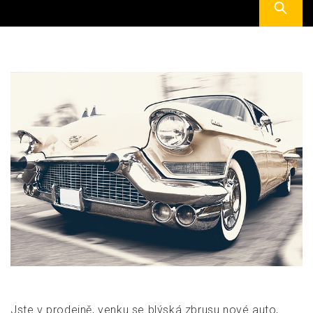
Jste v prodejně, venku se blýská zbrusu nové auto,