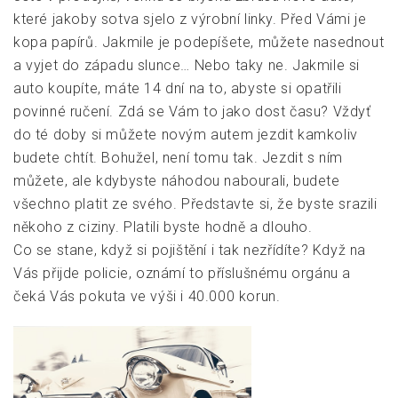
které jakoby sotva sjelo z výrobní linky. Před Vámi je
kopa papírů. Jakmile je podepíšete, můžete nasednout
a vyjet do západu slunce… Nebo taky ne. Jakmile si
auto koupíte, máte 14 dní na to, abyste si opatřili
povinné ručení. Zdá se Vám to jako dost času? Vždyť
do té doby si můžete novým autem jezdit kamkoliv
budete chtít. Bohužel, není tomu tak. Jezdit s ním
můžete, ale kdybyste náhodou nabourali, budete
všechno platit ze svého. Představte si, že byste srazili
někoho z ciziny. Platili byste hodně a dlouho.
Co se stane, když si pojištění i tak nezřídíte? Když na
Vás přijde policie, oznámí to příslušnému orgánu a
čeká Vás pokuta ve výši i 40.000 korun.