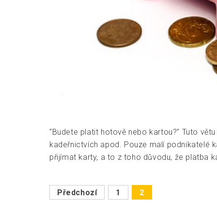
“Budete platit hotově nebo kartou?” Tuto vět
kadeřnictvích apod. Pouze malí podnikatelé ka
přijímat karty, a to z toho důvodu, že platba 
Stránkování
Předchozí
1
2
příspěvků