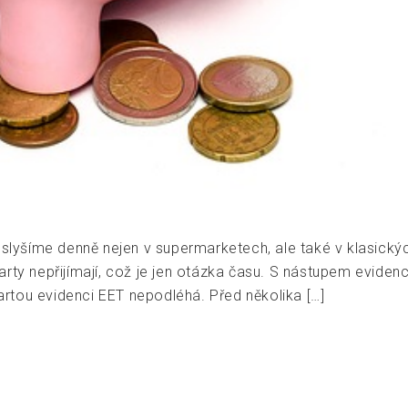
u slyšíme denně nejen v supermarketech, ale také v klasic
rty nepřijímají, což je jen otázka času. S nástupem eviden
kartou evidenci EET nepodléhá. Před několika […]