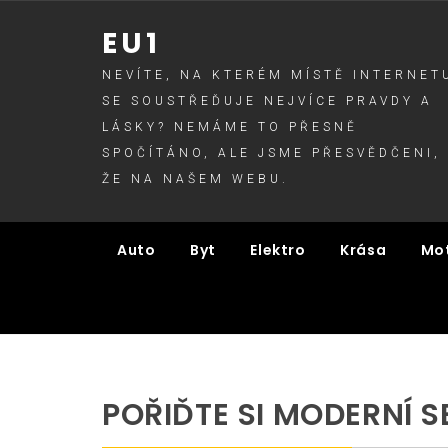
Skip
EU1
to
content
NEVÍTE, NA KTERÉM MÍSTĚ INTERNET
SE SOUSTŘEĎUJE NEJVÍCE PRAVDY A
LÁSKY? NEMÁME TO PŘESNĚ
SPOČÍTÁNO, ALE JSME PŘESVĚDČENI,
ŽE NA NAŠEM WEBU.
Auto
Byt
Elektro
Krása
Mo
POŘIĎTE SI MODERNÍ 