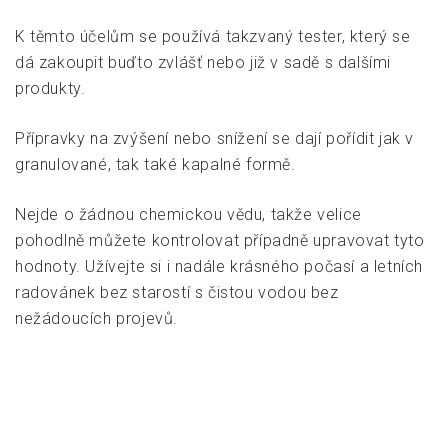
K těmto účelům se používá takzvaný tester, který se
dá zakoupit buďto zvlášť nebo již v sadě s dalšími
produkty.
Přípravky na zvýšení nebo snížení se dají pořídit jak v
granulované, tak také kapalné formě.
Nejde o žádnou chemickou vědu, takže velice
pohodlně můžete kontrolovat případně upravovat tyto
hodnoty. Užívejte si i nadále krásného počasí a letních
radovánek bez starostí s čistou vodou bez
nežádoucích projevů.
4.3/5 - (3 votes)
Navigace
Náplň, na kterou se
Rybaření je sport ale
pro
můžete spolehnout
i možnost relaxace