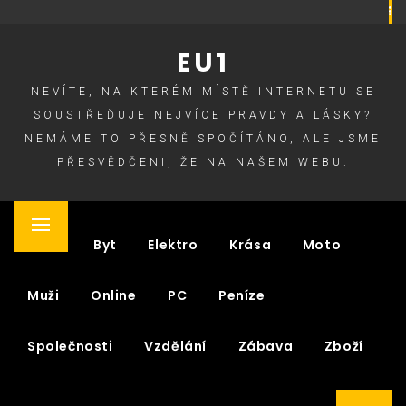
Skip
to
EU1
content
NEVÍTE, NA KTERÉM MÍSTĚ INTERNETU SE
SOUSTŘEĎUJE NEJVÍCE PRAVDY A LÁSKY?
NEMÁME TO PŘESNĚ SPOČÍTÁNO, ALE JSME
PŘESVĚDČENI, ŽE NA NAŠEM WEBU.
Primary
Auto
Byt
Elektro
Krása
Moto
Menu
Muži
Online
PC
Peníze
Společnosti
Vzdělání
Zábava
Zboží