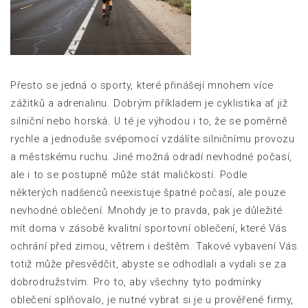
Přesto se jedná o sporty, které přinášejí mnohem více
zážitků a adrenalinu. Dobrým příkladem je cyklistika ať již
silniční nebo horská. U té je výhodou i to, že se poměrně
rychle a jednoduše svépomocí vzdálíte silničnímu provozu
a městskému ruchu. Jiné možná odradí nevhodné počasí,
ale i to se postupně může stát maličkostí. Podle
některých nadšenců neexistuje špatné počasí, ale pouze
nevhodné oblečení. Mnohdy je to pravda, pak je důležité
mít doma v zásobě kvalitní sportovní oblečení, které Vás
ochrání před zimou, větrem i deštěm. Takové vybavení Vás
totiž může přesvědčit, abyste se odhodlali a vydali se za
dobrodružstvím. Pro to, aby všechny tyto podmínky
oblečení splňovalo, je nutné vybrat si je u prověřené firmy,