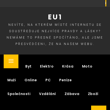
Skip
to
EU1
content
NEVÍTE, NA KTERÉM MÍSTĚ INTERNETU SE
SOUSTŘEĎUJE NEJVÍCE PRAVDY A LÁSKY?
NEMÁME TO PŘESNĚ SPOČÍTÁNO, ALE JSME
PŘESVĚDČENI, ŽE NA NAŠEM WEBU.
Primary
Auto
Byt
Elektro
Krása
Moto
Menu
Muži
Online
PC
Peníze
Společnosti
Vzdělání
Zábava
Zboží