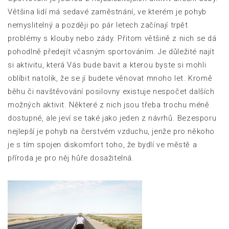
Většina lidí má sedavé zaměstnání, ve kterém je pohyb
nemyslitelný a později po pár letech začínají trpět
problémy s klouby nebo zády. Přitom většině z nich se dá
pohodlně předejít včasným sportováním. Je důležité najít
si aktivitu, která Vás bude bavit a kterou byste si mohli
oblíbit natolik, že se jí budete věnovat mnoho let. Kromě
běhu či navštěvování posilovny existuje nespočet dalších
možných aktivit. Některé z nich jsou třeba trochu méně
dostupné, ale jeví se také jako jeden z návrhů. Bezesporu
nejlepší je pohyb na čerstvém vzduchu, jenže pro někoho
je s tím spojen diskomfort toho, že bydlí ve městě a
příroda je pro něj hůře dosažitelná.