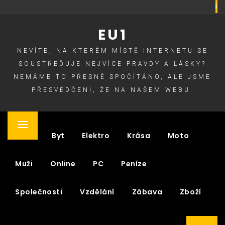
Skip
to
EU1
content
NEVÍTE, NA KTERÉM MÍSTĚ INTERNETU SE
SOUSTŘEĎUJE NEJVÍCE PRAVDY A LÁSKY?
NEMÁME TO PŘESNĚ SPOČÍTÁNO, ALE JSME
PŘESVĚDČENI, ŽE NA NAŠEM WEBU.
Primary
Auto
Byt
Elektro
Krása
Moto
Menu
Muži
Online
PC
Peníze
Společnosti
Vzdělání
Zábava
Zboží