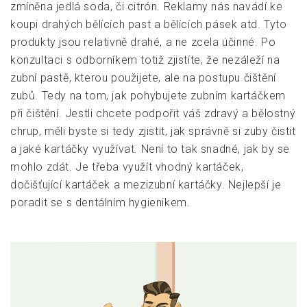
zmíněna jedlá soda, či citrón. Reklamy nás navádí ke
koupi drahých bělících past a bělících pásek atd. Tyto
produkty jsou relativně drahé, a ne zcela účinné. Po
konzultaci s odborníkem totiž zjistíte, že nezáleží na
zubní pastě, kterou použijete, ale na postupu čištění
zubů. Tedy na tom, jak pohybujete zubním kartáčkem
při čištění. Jestli chcete podpořit váš zdravý a bělostný
chrup, měli byste si tedy zjistit, jak správně si zuby čistit
a jaké kartáčky využívat. Není to tak snadné, jak by se
mohlo zdát. Je třeba využít vhodný kartáček,
dočišťující kartáček a mezizubní kartáčky. Nejlepší je
poradit se s dentálním hygienikem.