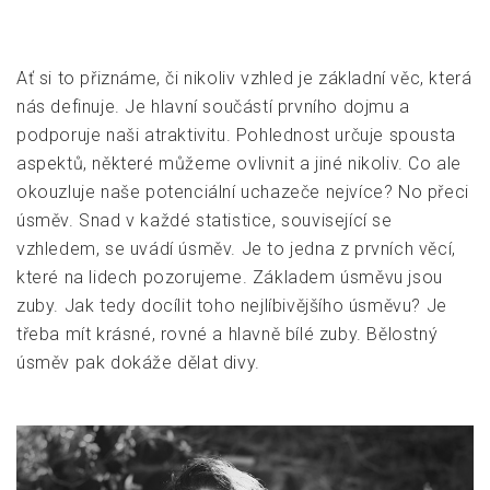
Ať si to přiznáme, či nikoliv vzhled je základní věc, která
nás definuje. Je hlavní součástí prvního dojmu a
podporuje naši atraktivitu. Pohlednost určuje spousta
aspektů, některé můžeme ovlivnit a jiné nikoliv. Co ale
okouzluje naše potenciální uchazeče nejvíce? No přeci
úsměv. Snad v každé statistice, související se
vzhledem, se uvádí úsměv. Je to jedna z prvních věcí,
které na lidech pozorujeme. Základem úsměvu jsou
zuby. Jak tedy docílit toho nejlíbivějšího úsměvu? Je
třeba mít krásné, rovné a hlavně bílé zuby. Bělostný
úsměv pak dokáže dělat divy.