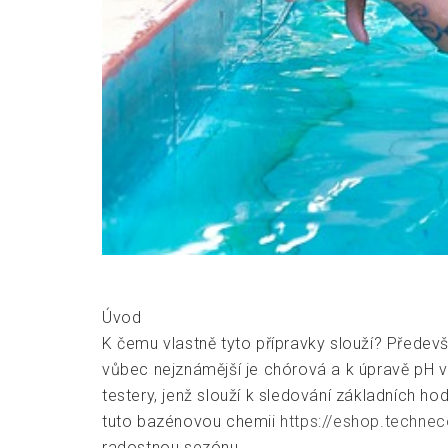
Úvod
K čemu vlastně tyto přípravky slouží? Předevší
vůbec nejznámější je chórová a k úpravě pH vo
testery, jenž slouží k sledování základních h
tuto bazénovou chemii
https://eshop.technec
radostnou sezónu.