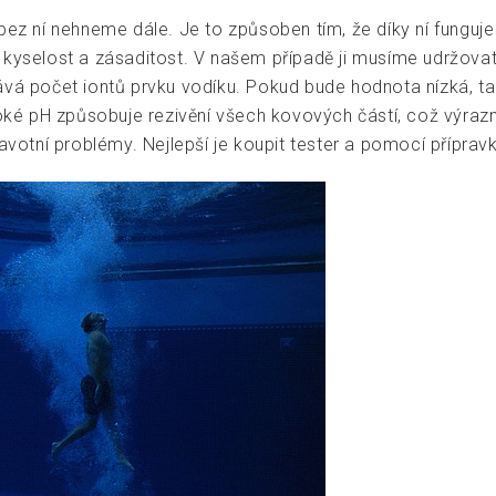
bez ní nehneme dále. Je to způsoben tím, že díky ní funguje 
 kyselost a zásaditost. V našem případě ji musíme udržovat 
ává počet iontů prvku vodíku. Pokud bude hodnota nízká, t
é pH způsobuje rezivění všech kovových částí, což výrazně
ravotní problémy. Nejlepší je koupit tester a pomocí přípra