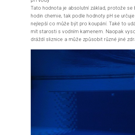
pH vody
Tato hodnota je absolutní základ, protože se 
hodin chemie, tak podle hodnoty pH se určuje
nejlepší co může být pro koupání. Také to ud
mít starosti s vodním kamenem. Naopak vysok
dráždí sliznice a může způsobit různé jiné zd