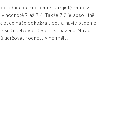
celá řada další chemie. Jak jistě znáte z
v hodnotě 7 až 7,4. Takže 7,2 je absolutně
ak bude naše pokožka trpět, a navíc budeme
 sníží celkovou životnost bazénu. Navíc
vků udržovat hodnotu v normálu.