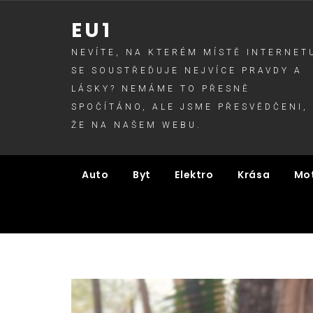
Skip
EU1
to
content
NEVÍTE, NA KTERÉM MÍSTĚ INTERNET
SE SOUSTŘEĎUJE NEJVÍCE PRAVDY A
LÁSKY? NEMÁME TO PŘESNĚ
SPOČÍTÁNO, ALE JSME PŘESVĚDČENI,
ŽE NA NAŠEM WEBU.
Auto
Byt
Elektro
Krása
Mo