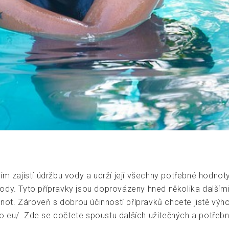
m zajistí údržbu vody a udrží její všechny potřebné hodnoty 
dy. Tyto přípravky jsou doprovázeny hned několika dalšími 
odnot. Zároveň s dobrou účinností přípravků chcete jistě vý
o.eu/
. Zde se dočtete spoustu dalších užitečných a potřebn