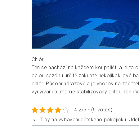
Chlór
Ten se nachází na každém koupališti a je to os
celou sezónu určitě zakupte několikakilové ba
chlór. Působí nárazově a je vhodný na začáte
využívání tu máme stabilizovaný chlór. Ten 
4.2/5 - (6 votes)
Navigace
Tipy na vybavení dětského pokojíčku. Jdět
pro