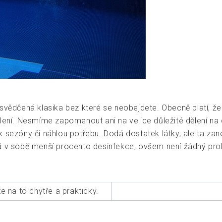
vědčená klasika bez které se neobejdete. Obecně platí, že čí
lení. Nesmíme zapomenout ani na velice důležité dělení na 
k sezóny či náhlou potřebu. Dodá dostatek látky, ale ta z
má v sobě menší procento desinfekce, ovšem není žádný pr
e na to chytře a prakticky.