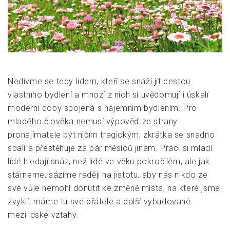
Nedivme se tedy lidem, kteří se snaží jít cestou
vlastního bydlení a mnozí z nich si uvědomují i úskalí
moderní doby spojená s nájemním bydlením. Pro
mladého člověka nemusí výpověď ze strany
pronajímatele být ničím tragickým, zkrátka se snadno
sbalí a přestěhuje za pár měsíců jinam. Práci si mladí
lidé hledají snáz, než lidé ve věku pokročilém, ale jak
stárneme, sázíme raději na jistotu, aby nás nikdo ze
své vůle nemohl donutit ke změně místa, na které jsme
zvyklí, máme tu své přátele a další vybudované
mezilidské vztahy.