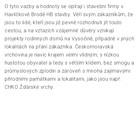
O tyto vazby a hodnoty se opírají i
stavební firmy v
Havlíčkově Brodě HB stavby
. Věří svým zákazníkům, že
jsou to lidé, kteří jsou již pevně rozhodnuti jít touto
cestou, a na vztazích vzájemné důvěry vznikají
projekty rodinných domů na Vysočině, případně v jiných
lokalitách na přání zákazníka. Českomoravská
vrchovina je navíc krajem velmi vlídným, s nízkou
hustotou obyvatel a tedy s větším klidem, bez smogu a
průmyslových zplodin a zároveň s mnoha zajímavými
přírodními památkami a lokalitami, jako jsou např.
CHKO Žďárské vrchy.
4/5 - (1 vote)
Navigace
Nebankovní půjčku
Americká hypotéka
pro
lze získat
pro každého
příspěvek