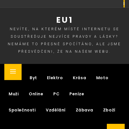
Skip
to
EU1
content
NEVÍTE, NA KTERÉM MÍSTĚ INTERNETU SE
SOUSTŘEĎUJE NEJVÍCE PRAVDY A LÁSKY?
NEMÁME TO PŘESNĚ SPOČÍTÁNO, ALE JSME
PŘESVĚDČENI, ŽE NA NAŠEM WEBU.
Primary
Auto
Byt
Elektro
Krása
Moto
Menu
Muži
Online
PC
Peníze
Společnosti
Vzdělání
Zábava
Zboží