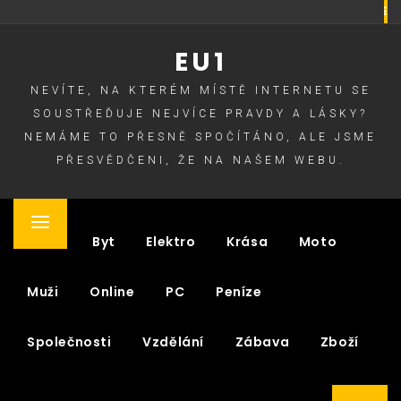
Skip
to
EU1
content
NEVÍTE, NA KTERÉM MÍSTĚ INTERNETU SE
SOUSTŘEĎUJE NEJVÍCE PRAVDY A LÁSKY?
NEMÁME TO PŘESNĚ SPOČÍTÁNO, ALE JSME
PŘESVĚDČENI, ŽE NA NAŠEM WEBU.
Primary
Auto
Byt
Elektro
Krása
Moto
Menu
Muži
Online
PC
Peníze
Společnosti
Vzdělání
Zábava
Zboží