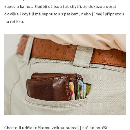
kapes u kalhot. Zloději už jsou tak chytří, že dokážou obrat
člověka i když ji má sepnutou s páskem, nebo jí mají připnutou
na řetízku.
Chcete-li udělat někomu velkou radost, jistě ho potěší