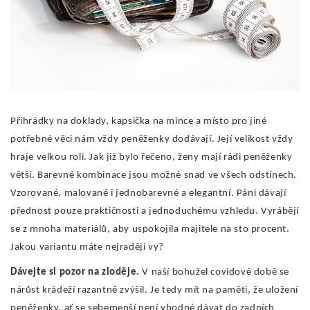
Přihrádky na doklady, kapsička na mince a místo pro jiné
potřebné věci nám vždy peněženky dodávají. Její velikost vždy
hraje velkou roli. Jak již bylo řečeno, ženy mají rádi peněženky
větší. Barevné kombinace jsou možné snad ve všech odstínech.
Vzorované, malované i jednobarevné a elegantní. Páni dávají
přednost pouze praktičnosti a jednoduchému vzhledu. Vyrábějí
se z mnoha materiálů, aby uspokojila majitele na sto procent.
Jakou variantu máte nejraději vy?
Dávejte si pozor na zloděje.
V naší bohužel covidové době se
nárůst krádeží razantně zvýšil. Je tedy mít na paměti, že uložení
peněženky, ať se sebemenší není vhodné dávat do zadních