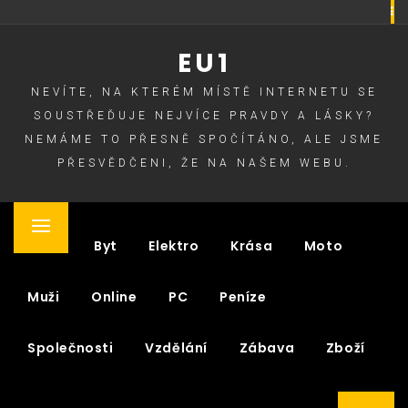
Skip
to
EU1
content
NEVÍTE, NA KTERÉM MÍSTĚ INTERNETU SE
SOUSTŘEĎUJE NEJVÍCE PRAVDY A LÁSKY?
NEMÁME TO PŘESNĚ SPOČÍTÁNO, ALE JSME
PŘESVĚDČENI, ŽE NA NAŠEM WEBU.
Primary
Auto
Byt
Elektro
Krása
Moto
Menu
Muži
Online
PC
Peníze
Společnosti
Vzdělání
Zábava
Zboží