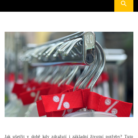
Jak ušetřit v době kdy zdražují i základní životní potřeby? Tuto