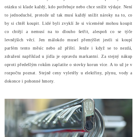
otázku si klade každý, kdo potřebuje nebo chce snížit výdaje. Není
to jednoduché, protože už tak musí každý snížit nároky na to, co
by si chtěl koupit. Lidé byli zvyklí že si víceméně mohou koupit
co chtějí a nemusí na to dlouho šetřit, alespoň co se týče
levnějších věcí. Jen málokdo musel přemýšlet jestli si koupí
parfém tento měsíc nebo až příští. Jenže i když se to nezdá,
zdražení například u jídla je opravdu markantní. Za stejný nákup
oproti předešlým rokům zaplatíte o stovky korun více. A to už je v
rozpočtu poznat. Stejně ceny vyletěly u elektřiny, plynu, vody a
dokonce i pohonné hmoty.