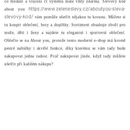
co hledáte a vrácení či výměnu máte vždy zdarma. Slevový kód
https://www.zeleneslevy.cz/aboutyou-sleva-
about you
slevovy-kod/
vám pomůže ušetřit nějakou tu korunu. Můžete si
tu koupit oblečení, boty a doplňky. Sortiment obsahuje zboží pro
muže, děti i ženy a najdete tu elegantní i sportovní oblečení.
Oblečte se na About you, protože tento moderní e-shop má kromě
pestré nabídky i skvělé funkce, díky kterému se vám tady bude
nakupovat jedna radost. Proč nakupovat jinde, když tady můžete
ušetřit při každém nákupu?
5/5 - (4 votes)
Navigace
Cenné rady pro
Zábavičky hodně
pro
domácí kutily
drahé
příspěvek