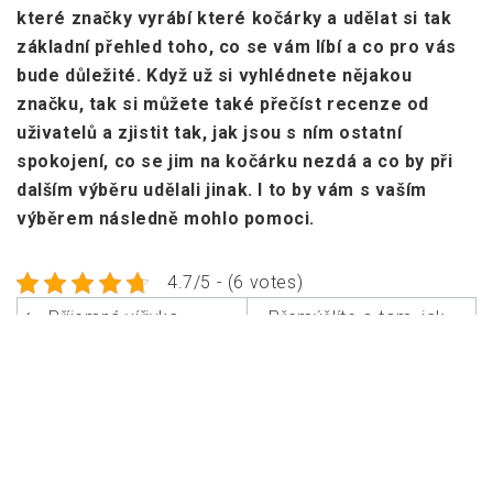
které značky vyrábí které kočárky a udělat si tak
základní přehled toho, co se vám líbí a co pro vás
bude důležité. Když už si vyhlédnete nějakou
značku, tak si můžete také přečíst recenze od
uživatelů a zjistit tak, jak jsou s ním ostatní
spokojení, co se jim na kočárku nezdá a co by při
dalším výběru udělali jinak. I to by vám s vaším
výběrem následně mohlo pomoci.
4.7/5 - (6 votes)
Navigace
Příjemná vířivka
Přemýšlíte o tom, jak
pro
reklamou zaujmout
příspěvek
potenciální
zákazníky?