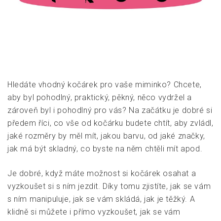
Hledáte vhodný kočárek pro vaše miminko? Chcete,
aby byl pohodlný, praktický, pěkný, něco vydržel a
zároveň byl i pohodlný pro vás? Na začátku je dobré si
předem říci, co vše od kočárku budete chtít, aby zvládl,
jaké rozměry by měl mít, jakou barvu, od jaké značky,
jak má být skladný, co byste na něm chtěli mít apod.
Je dobré, když máte možnost si kočárek osahat a
vyzkoušet si s ním jezdit. Díky tomu zjistíte, jak se vám
s ním manipuluje, jak se vám skládá, jak je těžký. A
klidně si můžete i přímo vyzkoušet, jak se vám