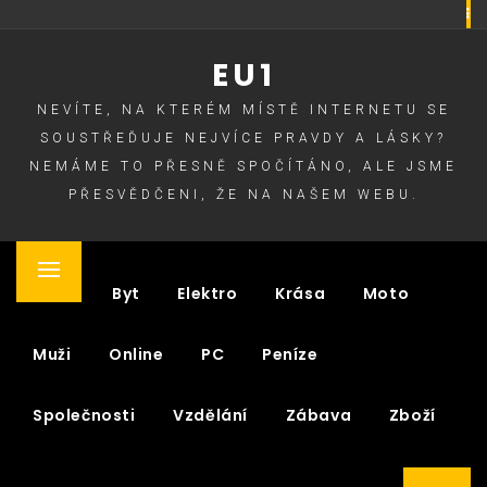
Skip
to
EU1
content
NEVÍTE, NA KTERÉM MÍSTĚ INTERNETU SE
SOUSTŘEĎUJE NEJVÍCE PRAVDY A LÁSKY?
NEMÁME TO PŘESNĚ SPOČÍTÁNO, ALE JSME
PŘESVĚDČENI, ŽE NA NAŠEM WEBU.
Primary
Auto
Byt
Elektro
Krása
Moto
Menu
Muži
Online
PC
Peníze
Společnosti
Vzdělání
Zábava
Zboží