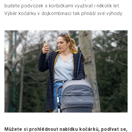
budete podvozek s korbičkami využívat i několik let.
Výběr kočárku v dojkombinaci tak přináší své výhody.
Můžete si prohlédnout nabídku kočárků, podívat se,