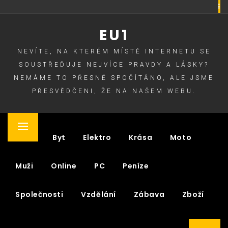
Skip
to
EU1
content
NEVÍTE, NA KTERÉM MÍSTĚ INTERNETU SE
SOUSTŘEĎUJE NEJVÍCE PRAVDY A LÁSKY?
NEMÁME TO PŘESNĚ SPOČÍTÁNO, ALE JSME
PŘESVĚDČENI, ŽE NA NAŠEM WEBU.
Primary
Auto
Byt
Elektro
Krása
Moto
Menu
Muži
Online
PC
Peníze
Společnosti
Vzdělání
Zábava
Zboží