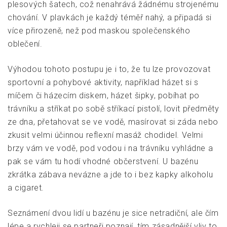
plesových šatech, což nenahrává žádnému strojenému
chování. V plavkách je každý téměř nahý, a připadá si
více přirozeně, než pod maskou společenského
oblečení.
Výhodou tohoto postupu je i to, že tu lze provozovat
sportovní a pohybové aktivity, například házet si s
míčem či házecím diskem, házet šipky, pobíhat po
trávníku a stříkat po sobě stříkací pistolí, lovit předměty
ze dna, přetahovat se ve vodě, masírovat si záda nebo
zkusit velmi účinnou reflexní masáž chodidel. Velmi
brzy vám ve vodě, pod vodou i na trávníku vyhládne a
pak se vám tu hodí vhodné občerstvení. U bazénu
zkrátka zábava nevázne a jde to i bez kapky alkoholu
a cigaret.
Seznámení dvou lidí u bazénu je sice netradiční, ale čím
lépe a rychleji se partneři poznají, tím zásadnější vliv to