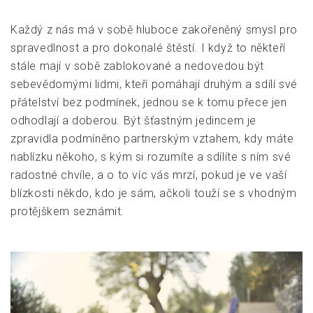
Každý z nás má v sobě hluboce zakořeněný smysl pro
spravedlnost a pro dokonalé štěstí. I když to někteří
stále mají v sobě zablokované a nedovedou být
sebevědomými lidmi, kteří pomáhají druhým a sdílí své
přátelství bez podmínek, jednou se k tomu přece jen
odhodlají a doberou. Být šťastným jedincem je
zpravidla podmíněno partnerským vztahem, kdy máte
nablízku někoho, s kým si rozumíte a sdílíte s ním své
radostné chvíle, a o to víc vás mrzí, pokud je ve vaší
blízkosti někdo, kdo je sám, ačkoli touží se s vhodným
protějškem seznámit.