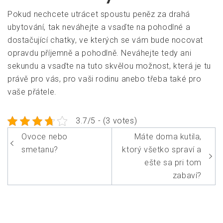
Pokud nechcete utrácet spoustu peněz za drahá
ubytování, tak neváhejte a vsaďte na pohodlné a
dostačující chatky, ve kterých se vám bude nocovat
opravdu příjemně a pohodlně. Neváhejte tedy ani
sekundu a vsaďte na tuto skvělou možnost, která je tu
právě pro vás, pro vaši rodinu anebo třeba také pro
vaše přátele.
3.7/5 - (3 votes)
Navigace
Ovoce nebo
Máte doma kutila,
pro
smetanu?
ktorý všetko spraví a
příspěvek
ešte sa pri tom
zabaví?