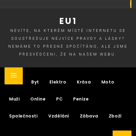
Skip
to
EU1
content
NEVÍTE, NA KTERÉM MÍSTĚ INTERNETU SE
SOUSTŘEĎUJE NEJVÍCE PRAVDY A LÁSKY?
NEMÁME TO PŘESNĚ SPOČÍTÁNO, ALE JSME
PŘESVĚDČENI, ŽE NA NAŠEM WEBU.
Primary
Auto
Byt
Elektro
Krása
Moto
Menu
Muži
Online
PC
Peníze
Společnosti
Vzdělání
Zábava
Zboží