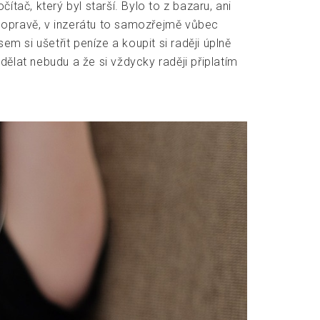
tač, který byl starší. Bylo to z bazaru, ani
na opravě, v inzerátu to samozřejmě vůbec
m si ušetřit peníze a koupit si raději úplně
 dělat nebudu a že si vždycky raději připlatím