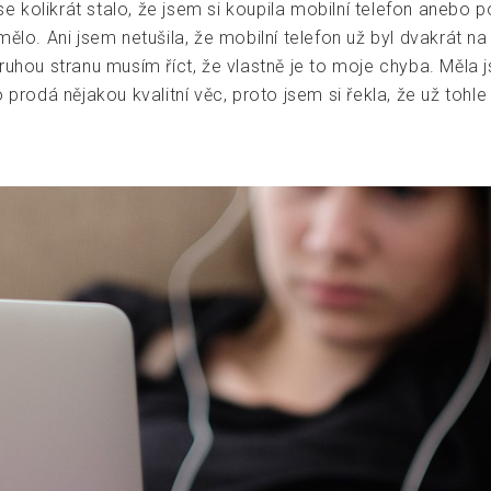
olikrát stalo, že jsem si koupila mobilní telefon anebo počí
mělo. Ani jsem netušila, že mobilní telefon už byl dvakrát 
uhou stranu musím říct, že vlastně je to moje chyba. Měla jse
 prodá nějakou kvalitní věc, proto jsem si řekla, že už tohle