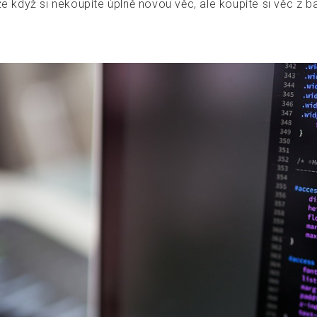
že když si nekoupíte úplně novou věc, ale koupíte si věc z ba