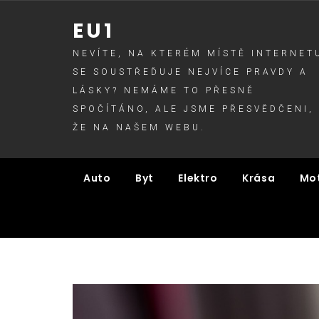
Skip
EU1
to
content
NEVÍTE, NA KTERÉM MÍSTĚ INTERNET
SE SOUSTŘEĎUJE NEJVÍCE PRAVDY A
LÁSKY? NEMÁME TO PŘESNĚ
SPOČÍTÁNO, ALE JSME PŘESVĚDČENI,
ŽE NA NAŠEM WEBU.
Auto
Byt
Elektro
Krása
Mo