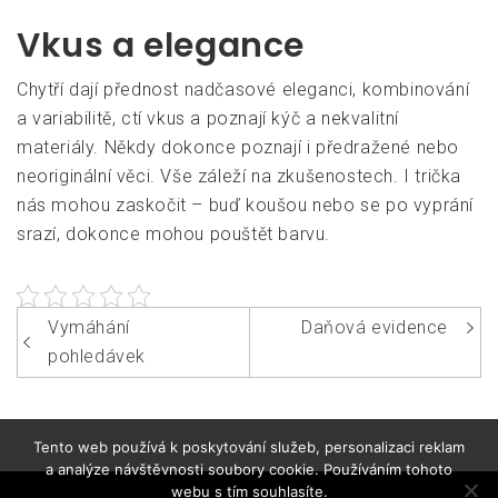
Vkus a elegance
Chytří dají přednost nadčasové eleganci, kombinování
a variabilitě, ctí vkus a poznají kýč a nekvalitní
materiály. Někdy dokonce poznají i předražené nebo
neoriginální věci. Vše záleží na zkušenostech. I
trička
nás mohou zaskočit – buď koušou nebo se po vyprání
srazí, dokonce mohou pouštět barvu.
Navigace
Vymáhání
Daňová evidence
pro
pohledávek
příspěvek
Tento web používá k poskytování služeb, personalizaci reklam
a analýze návštěvnosti soubory cookie. Používáním tohoto
webu s tím souhlasíte.