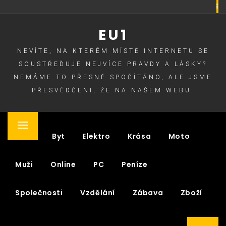
Skip
to
EU1
content
NEVÍTE, NA KTERÉM MÍSTĚ INTERNETU SE
SOUSTŘEĎUJE NEJVÍCE PRAVDY A LÁSKY?
NEMÁME TO PŘESNĚ SPOČÍTÁNO, ALE JSME
PŘESVĚDČENI, ŽE NA NAŠEM WEBU.
Primary
Auto
Byt
Elektro
Krása
Moto
Menu
Muži
Online
PC
Peníze
Společnosti
Vzdělání
Zábava
Zboží