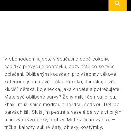
V obchodech najdete v současné době cokoliv,
nabídka převyšuje poptávku, obzvláště co se týče
oblečení. Oblíbeným kouskem pro všechny věkové
kategorie jsou právě trička. Pánská, dámská, dívčí,
klučičí, dětská, kojenecká, jaká chcete a potřebujete.
Máte své oblíbené barvy? Ženy milují černou, bílou,
khaki, muži spíše modrou a hnědou, šedivou. Děti po
barvách šílí. Sluší jim pestré a veselé barvy s vtipnými
a hravými vzorečky, motivy. Máte z čeho vybírat –
trička, kalhoty, sukně, šaty, obleky, kostýmky,…