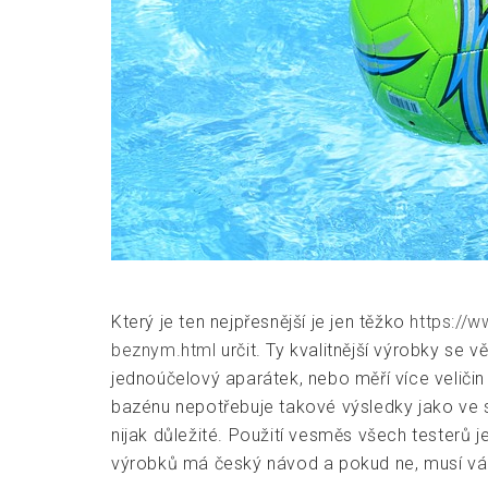
Který je ten nejpřesnější je jen těžko
https://w
beznym.html
určit. Ty kvalitnější výrobky se v
jednoúčelový aparátek, nebo měří více veličin
bazénu nepotřebuje takové výsledky jako ve sp
nijak důležité. Použití vesměs všech testerů j
výrobků má český návod a pokud ne, musí vám 