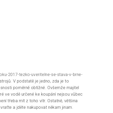
oku-2017-tezko-uveritelne-se-stava-v-brne-
strojů. V podstatě je jedno, zda je to
přesnosti poměrně obtížné. Ovšemže majitel
které ve vodě určené ke koupání nejsou vůbec
ní třeba mít z toho vítr. Ostatně, většina
 vraťte a jděte nakupovat někam jinam.