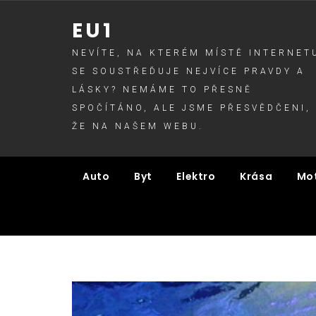
Skip
EU1
to
content
NEVÍTE, NA KTERÉM MÍSTĚ INTERNET
SE SOUSTŘEĎUJE NEJVÍCE PRAVDY A
LÁSKY? NEMÁME TO PŘESNĚ
SPOČÍTÁNO, ALE JSME PŘESVĚDČENI,
ŽE NA NAŠEM WEBU.
Auto
Byt
Elektro
Krása
Mo