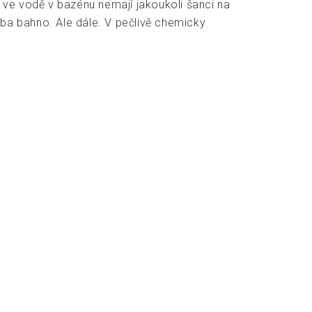
iný ve vodě v bazénu nemají jakoukoli šanci na
řeba bahno. Ale dále. V pečlivě chemicky