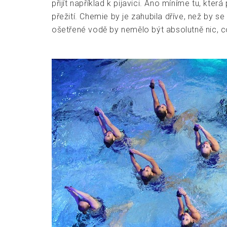
přijít například k pijavici. Ano míníme tu, kte
přežití. Chemie by je zahubila dříve, než by s
ošetřené vodě by nemělo být absolutně nic, c