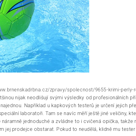
ww.brnenskadrbna.cz/zpravy/spolecnost/9655-krimi-perly-r
ětšinou nijak neodlišují svými výsledky od profesionálních pří
 najednou. Například u kapkových testerů je určení jejich 
eciální laboratoři. Tam se navíc měří ještě jiné veličiny, 
e náramně jednoduché a zvládne to i cvičená opička, takže ne
jej prodejce obstarat. Pokud to neudělá, klidně mu tester