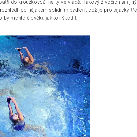
rá patří do kroužkovců, ne ty ve vládě. Takový živočich ani j
e rozhlédli po nějakém solidním bydlení, což je pro pijavky t
o by mohlo člověku jakkoli škodit.