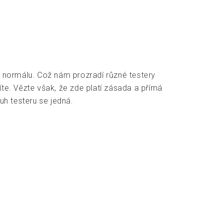
 v normálu. Což nám prozradí různé
testery
íte. Vězte však, že zde platí zásada a přímá
uh testeru se jedná.