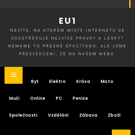
Skip
to
EU1
content
NEVÍTE, NA KTERÉM MÍSTĚ INTERNETU SE
SOUSTŘEĎUJE NEJVÍCE PRAVDY A LÁSKY?
NEMÁME TO PŘESNĚ SPOČÍTÁNO, ALE JSME
PŘESVĚDČENI, ŽE NA NAŠEM WEBU.
Primary
Auto
Byt
Elektro
Krása
Moto
Menu
Muži
Online
PC
Peníze
Společnosti
Vzdělání
Zábava
Zboží