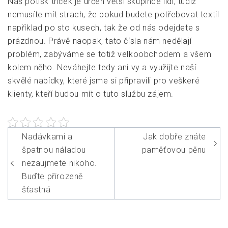
Náš potisk triček je určen větší skupince lidí, tudíž
nemusíte mít strach, že pokud budete potřebovat textil
například po sto kusech, tak že od nás odejdete s
prázdnou. Právě naopak, tato čísla nám nedělají
problém, zabýváme se totiž velkoobchodem a všem
kolem něho. Neváhejte tedy ani vy a využijte naší
skvělé nabídky, které jsme si připravili pro veškeré
klienty, kteří budou mít o tuto službu zájem.
Navigace
Nadávkami a
Jak dobře znáte
pro
špatnou náladou
paměťovou pěnu
příspěvek
nezaujmete nikoho.
Buďte přirozeně
šťastná