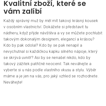
Kvalitní zboží, které se
vám zalíbí
Každý správný muž by měl mít takový krásný kousek
v osobním vlastnictví. Dokážete si představit tu
nádheru, když přijde návštěva a vy se můžete pochlubit
takovým dokonalým designem, elegancí a krásou?
Kdo by pak odolal? Kdo by se pak nenapil a
nevychutnal si každičkou kapku silného nápoje, který
se skrývá uvnitř? Asi by se nenašel nikdo, kdo by
takový zážitek patřičně neocenil. Tak neváhejte a
vyberte si u nás podle vlastního vkusu a stylu. Výběr
máme a je jen na vás, pro jaký vzhled se rozhodnete.
Neváhejte!
3.8/5 - (9 votes)
Navigace
Do firmy to nejlepší
Mnoho lidí zaujala