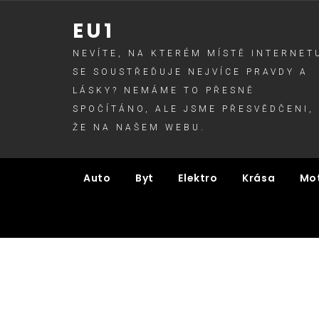
Skip
EU1
to
content
NEVÍTE, NA KTERÉM MÍSTĚ INTERNET
SE SOUSTŘEĎUJE NEJVÍCE PRAVDY A
LÁSKY? NEMÁME TO PŘESNĚ
SPOČÍTÁNO, ALE JSME PŘESVĚDČENI,
ŽE NA NAŠEM WEBU.
Auto
Byt
Elektro
Krása
Mo