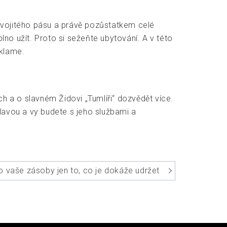
vojitého pásu a právě pozůstatkem celé
no užít. Proto si sežeňte ubytování. A v této
klame.
 a o slavném Židovi „Tumlíři“ dozvědět více.
lavou a vy budete s jeho službami a
o vaše zásoby jen to, co je dokáže udržet