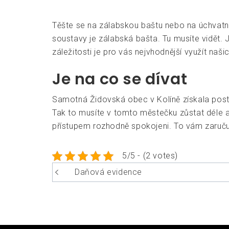
Těšte se na zálabskou baštu nebo na úchvat
soustavy je zálabská bašta. Tu musíte vidět. 
záležitosti je pro vás nejvhodnější využít naši
Je na co se dívat
Samotná Židovská obec v Kolíně získala postu
Tak to musíte v tomto městečku zůstat déle a
přístupem rozhodně spokojeni. To vám zaruč
5/5 - (2 votes)
Navigace
Daňová evidence
pro
příspěvek