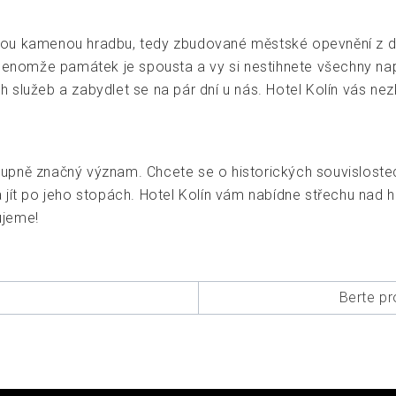
nou kamenou hradbu, tedy zbudované městské opevnění z d
Jenomže památek je spousta a vy si nestihnete všechny napl
ch služeb a zabydlet se na pár dní u nás.
Hotel Kolín
vás nez
pně značný význam. Chcete se o historických souvislostech
 jít po jeho stopách. Hotel Kolín vám nabídne střechu nad h
ujeme!
Berte pr