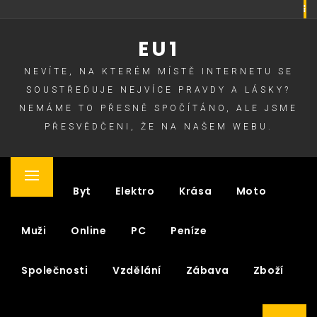
Skip
to
EU1
content
NEVÍTE, NA KTERÉM MÍSTĚ INTERNETU SE
SOUSTŘEĎUJE NEJVÍCE PRAVDY A LÁSKY?
NEMÁME TO PŘESNĚ SPOČÍTÁNO, ALE JSME
PŘESVĚDČENI, ŽE NA NAŠEM WEBU.
Primary
Auto
Byt
Elektro
Krása
Moto
Menu
Muži
Online
PC
Peníze
Společnosti
Vzdělání
Zábava
Zboží